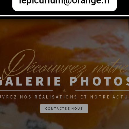
D
écouvrez notre
GALERIE PHOTO
✻
UVREZ NOS RÉALISATIONS ET NOTRE ACTU
CONTACTEZ NOUS