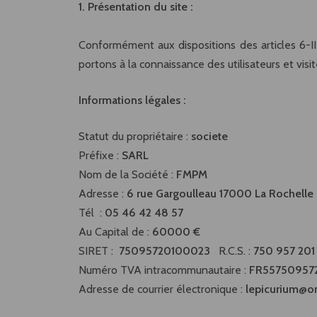
1. Présentation du site :
Conformément aux dispositions des articles 6-II
portons à la connaissance des utilisateurs et visit
Informations légales :
Statut du propriétaire :
societe
Préfixe :
SARL
Nom de la Société :
FMPM
Adresse :
6 rue Gargoulleau 17000 La Rochelle
Tél :
05 46 42 48 57
Au Capital de :
60000 €
SIRET :
75095720100023
R.C.S. :
750 957 201
Numéro TVA intracommunautaire :
FR55750957
Adresse de courrier électronique :
lepicurium@or